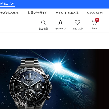
条件はこちら
シチズンについて
お買い物ガイド
MY CITIZENとは
GLOBAL
0
製品検索
マイページ
お気に入り
カート