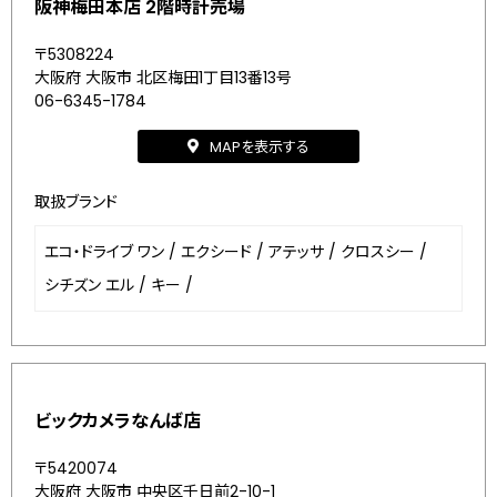
阪神梅田本店 2階時計売場
〒5308224
大阪府 大阪市 北区梅田1丁目13番13号
06-6345-1784
MAPを表示する
取扱ブランド
エコ・ドライブ ワン
/
エクシード
/
アテッサ
/
クロスシー
/
シチズン エル
/
キー
/
ビックカメラなんば店
〒5420074
大阪府 大阪市 中央区千日前2-10-1