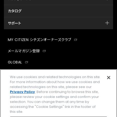
カタログ
サポート
MY CITIZEN シチズンオーナーズクラブ
メールマガジン登録
GLOBAL
facebook
instagram
twitter
yout
We use cookies and related technologies on this site.
For more information about how we use cookies and
related technologies on this site, please see our
Privacy Policy
. Before continuing to browse this site,
please review your cookie settings and confirm your
企業情報
ご利用規約
selection. You can change them at any time by
accessing the "Cookie Settings" link in the footer of
プライバシーポリシー
Cookies Settings
this site.