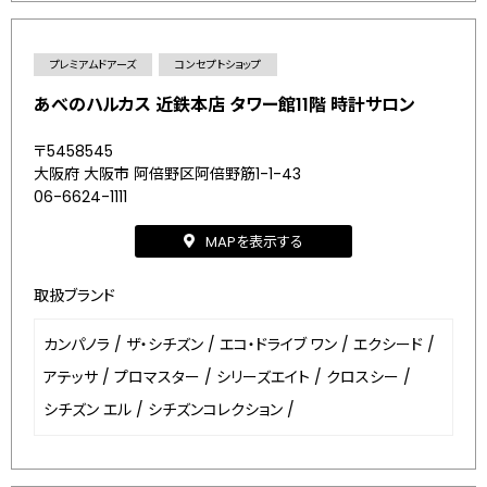
プレミアムドアーズ
コンセプトショップ
あべのハルカス 近鉄本店 タワー館11階 時計サロン
〒5458545
大阪府 大阪市 阿倍野区阿倍野筋1-1-43
06-6624-1111
MAPを表示する
取扱ブランド
カンパノラ
/
ザ・シチズン
/
エコ・ドライブ ワン
/
エクシード
/
アテッサ
/
プロマスター
/
シリーズエイト
/
クロスシー
/
シチズン エル
/
シチズンコレクション
/