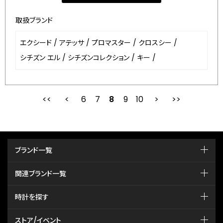
取扱ブランド
エクシード
/
アテッサ
/
プロマスター
/
クロスシー
/
シチズン エル
/
シチズンコレクション
/
キー
/
6
7
最初
8
前
9
10
次
ブランド一覧
関連ブランド一覧
時計を探す
ストア/イベント