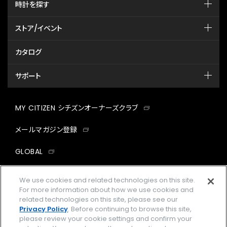
時計を探す
ストア/イベント
カタログ
サポート
MY CITIZEN シチズンオーナーズクラブ
メールマガジン登録
GLOBAL
facebook
instagram
twitter
yout
We use cookies and related technologies on this site.
For more information about how we use cookies and
related technologies on this site, please see our
Privacy Policy
. Before continuing to browse this site,
please review your cookie settings and confirm your
企業情報
ご利用規約