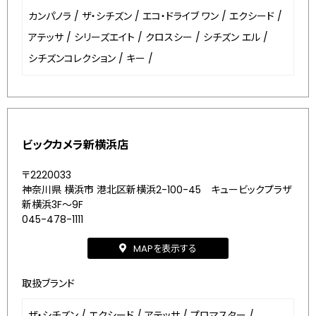
カンパノラ
/
ザ・シチズン
/
エコ・ドライブ ワン
/
エクシード
/
アテッサ
/
シリーズエイト
/
クロスシー
/
シチズン エル
/
シチズンコレクション
/
キー
/
ビックカメラ新横浜店
〒2220033
神奈川県 横浜市 港北区新横浜2-100-45 キュービックプラザ
新横浜3F～9F
045-478-1111
MAPを表示する
取扱ブランド
ザ・シチズン
/
エクシード
/
アテッサ
/
プロマスター
/