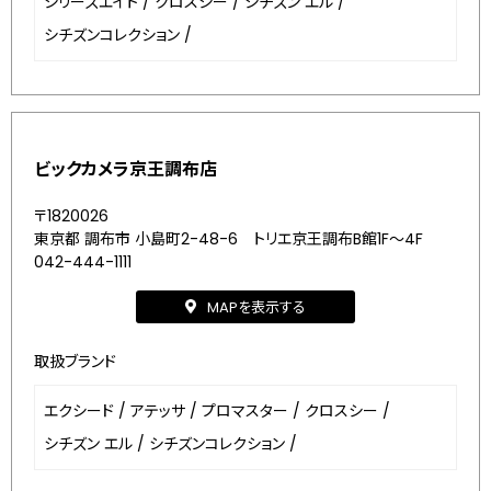
シリーズエイト
/
クロスシー
/
シチズン エル
/
シチズンコレクション
/
ビックカメラ京王調布店
〒1820026
東京都 調布市 小島町2-48-6 トリエ京王調布B館1F～4F
042-444-1111
MAPを表示する
取扱ブランド
エクシード
/
アテッサ
/
プロマスター
/
クロスシー
/
シチズン エル
/
シチズンコレクション
/