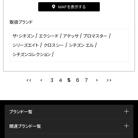
MAPを表示する
取扱ブランド
ザ・シチズン
/
エクシード
/
アテッサ
/
プロマスター
/
シリーズエイト
/
クロスシー
/
シチズン エル
/
シチズンコレクション
/
3
4
最初
5
前
6
7
次
ブランド一覧
関連ブランド一覧