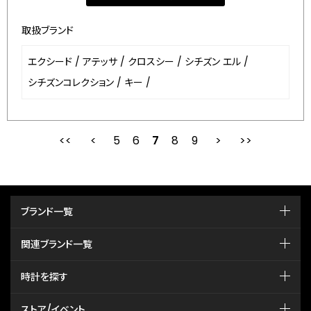
取扱ブランド
エクシード
/
アテッサ
/
クロスシー
/
シチズン エル
/
シチズンコレクション
/
キー
/
5
6
最初
7
前
8
9
次
ブランド一覧
関連ブランド一覧
時計を探す
ストア/イベント