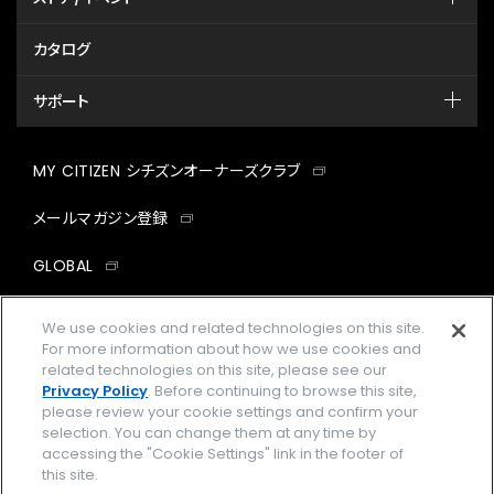
カタログ
サポート
MY CITIZEN シチズンオーナーズクラブ
メールマガジン登録
GLOBAL
facebook
instagram
twitter
yout
We use cookies and related technologies on this site.
For more information about how we use cookies and
related technologies on this site, please see our
Privacy Policy
. Before continuing to browse this site,
please review your cookie settings and confirm your
企業情報
ご利用規約
selection. You can change them at any time by
accessing the "Cookie Settings" link in the footer of
プライバシーポリシー
Cookies Settings
this site.