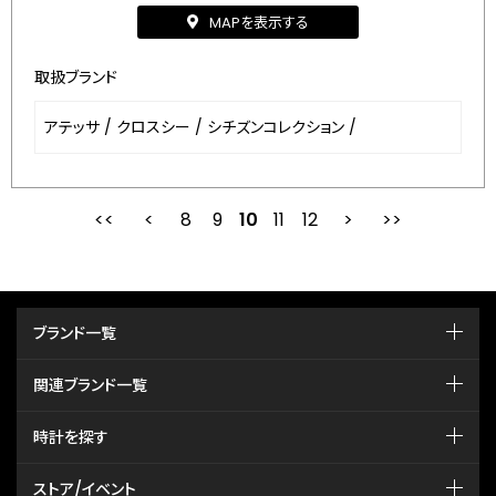
MAPを表示する
取扱ブランド
アテッサ
/
クロスシー
/
シチズンコレクション
/
8
9
最初
10
前
11
12
次
ブランド一覧
関連ブランド一覧
時計を探す
ストア/イベント