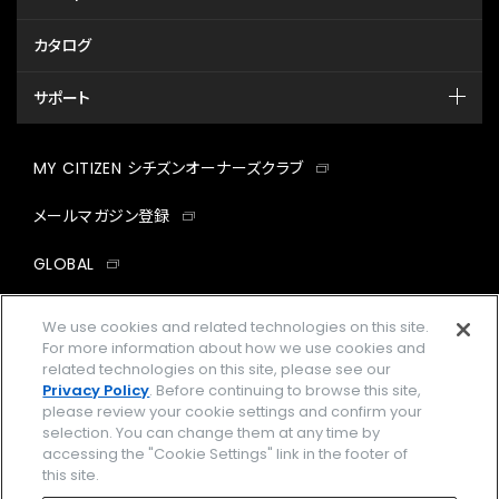
カタログ
サポート
MY CITIZEN シチズンオーナーズクラブ
メールマガジン登録
GLOBAL
facebook
instagram
twitter
yout
We use cookies and related technologies on this site.
For more information about how we use cookies and
related technologies on this site, please see our
Privacy Policy
. Before continuing to browse this site,
please review your cookie settings and confirm your
企業情報
ご利用規約
selection. You can change them at any time by
accessing the "Cookie Settings" link in the footer of
プライバシーポリシー
Cookies Settings
this site.