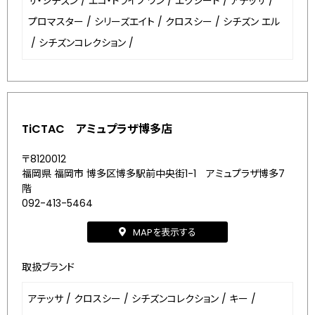
ザ・シチズン
/
エコ・ドライブ ワン
/
エクシード
/
アテッサ
/
プロマスター
/
シリーズエイト
/
クロスシー
/
シチズン エル
/
シチズンコレクション
/
TiCTAC アミュプラザ博多店
〒8120012
福岡県 福岡市 博多区博多駅前中央街1-1 アミュプラザ博多7
階
092-413-5464
MAPを表示する
取扱ブランド
アテッサ
/
クロスシー
/
シチズンコレクション
/
キー
/