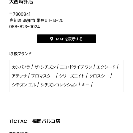
大西時計店
〒7800841
高知県 高知市 帯屋町1-13-20
088-823-0024
MAPを表示する
取扱ブランド
カンパノラ
/
ザ・シチズン
/
エコ・ドライブ ワン
/
エクシード
/
アテッサ
/
プロマスター
/
シリーズエイト
/
クロスシー
/
シチズン エル
/
シチズンコレクション
/
キー
/
TiCTAC 福岡パルコ店