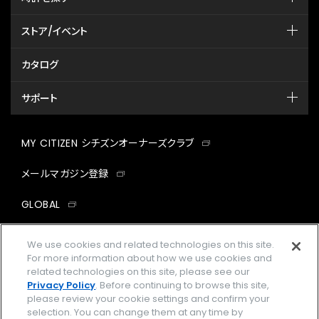
ストア/イベント
カタログ
サポート
MY CITIZEN シチズンオーナーズクラブ
メールマガジン登録
GLOBAL
facebook
instagram
twitter
yout
We use cookies and related technologies on this site.
For more information about how we use cookies and
related technologies on this site, please see our
Privacy Policy
. Before continuing to browse this site,
please review your cookie settings and confirm your
企業情報
ご利用規約
selection. You can change them at any time by