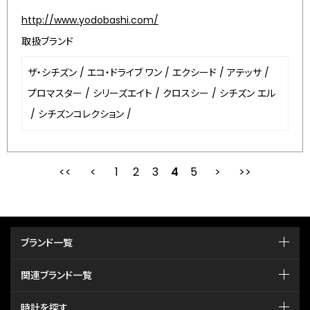
http://www.yodobashi.com/
取扱ブランド
ザ・シチズン
/
エコ・ドライブ ワン
/
エクシード
/
アテッサ
/
プロマスター
/
シリーズエイト
/
クロスシー
/
シチズン エル
/
シチズンコレクション
/
1
2
最初
3
前
4
5
次
ブランド一覧
関連ブランド一覧
時計を探す