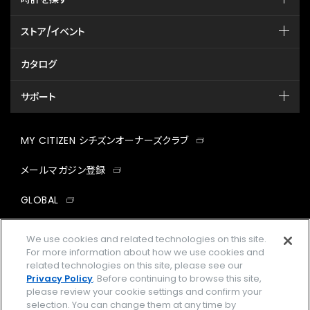
ストア/イベント
カタログ
サポート
MY CITIZEN シチズンオーナーズクラブ
メールマガジン登録
GLOBAL
facebook
instagram
twitter
yout
We use cookies and related technologies on this site.
For more information about how we use cookies and
related technologies on this site, please see our
Privacy Policy
. Before continuing to browse this site,
please review your cookie settings and confirm your
企業情報
ご利用規約
selection. You can change them at any time by