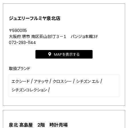
ジュエリーフルミヤ泉北店
〒5900115
大阪府 堺市 南区茶山台1丁３－１ パンジョ本館３F
072-293-1144
MAPを表示する
取扱ブランド
エクシード
/
アテッサ
/
クロスシー
/
シチズン エル
/
シチズンコレクション
/
泉北 髙島屋 2階 時計売場