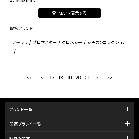
078-391-8171
MAPを表示する
取扱ブランド
アテッサ
/
プロマスター
/
クロスシー
/
シチズンコレクション
/
17
18
最初
19
前
20
21
次
ブランド一覧
関連ブランド一覧
時計を探す