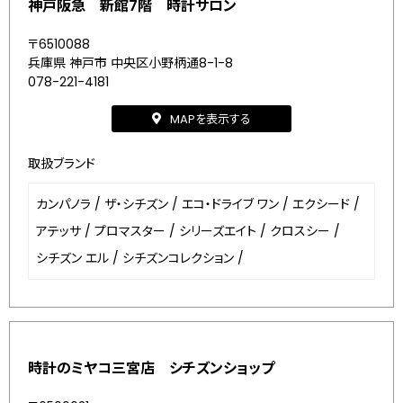
神戸阪急 新館7階 時計サロン
〒6510088
兵庫県 神戸市 中央区小野柄通8-1-8
078-221-4181
MAPを表示する
取扱ブランド
カンパノラ
/
ザ・シチズン
/
エコ・ドライブ ワン
/
エクシード
/
アテッサ
/
プロマスター
/
シリーズエイト
/
クロスシー
/
シチズン エル
/
シチズンコレクション
/
時計のミヤコ三宮店 シチズンショップ