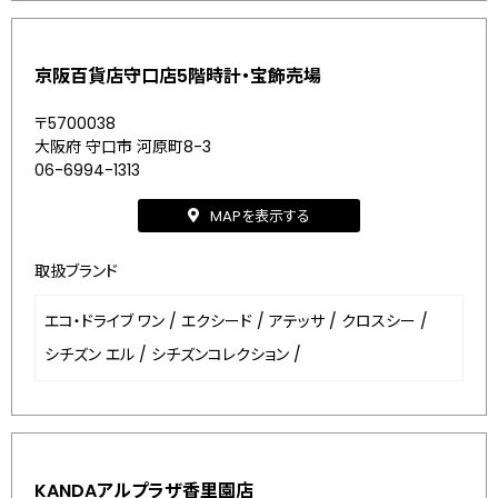
京阪百貨店守口店5階時計・宝飾売場
〒5700038
大阪府 守口市 河原町8-3
06-6994-1313
MAPを表示する
取扱ブランド
エコ・ドライブ ワン
/
エクシード
/
アテッサ
/
クロスシー
/
シチズン エル
/
シチズンコレクション
/
KANDAアルプラザ香里園店