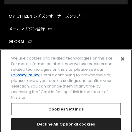
MY CITIZEN シチズンオーナーズクラブ
メールマガジン登録
GLOBAL
facebook
instagram
twitter
yout
We use cookies and related technologies on this site.
For more information about how we use cookies and
related technologies on this site, please see our
Privacy Policy
. Before continuing to browse this site,
please review your cookie settings and confirm your
企業情報
ご利用規約
selection. You can change them at any time by
accessing the "Cookie Settings" link in the footer of
プライバシーポリシー
Cookies Settings
this site.
特定商取引法に基づく表示
Cookies Settings
Amazon PayはAmazon.com, Inc.またはその関連会社の商標です。
楽天ペイは楽天株式会社の登録商標です。
Decline All Optional cookies