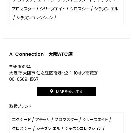
ザ・シチズン
/
エコ・ドライブ ワン
/
エクシード
/
アテッサ
/
プロマスター
/
シリーズエイト
/
クロスシー
/
シチズン エル
/
シチズンコレクション
/
A-Connection 大阪ATC店
〒5590034
大阪府 大阪市 住之江区南港北2-1-10オズ南館2F
06-6569-1567
MAPを表示する
取扱ブランド
エクシード
/
アテッサ
/
プロマスター
/
シリーズエイト
/
クロスシー
/
シチズン エル
/
シチズンコレクション
/