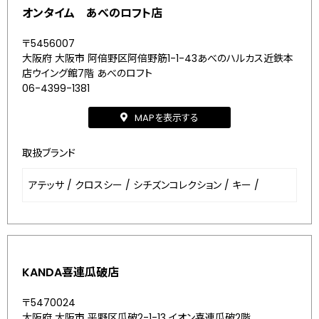
オンタイム あべのロフト店
〒5456007
大阪府 大阪市 阿倍野区阿倍野筋1-1-43あべのハルカス近鉄本
店ウイング館7階 あべのロフト
06-4399-1381
MAPを表示する
取扱ブランド
アテッサ
/
クロスシー
/
シチズンコレクション
/
キー
/
KANDA喜連瓜破店
〒5470024
大阪府 大阪市 平野区瓜破2-1-13 イオン喜連瓜破2階