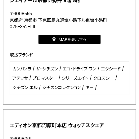
ジェイアール京都伊勢丹 9階 時計
〒6008555
京都府 京都市 下京区烏丸通塩小路下ル東塩小路町
075-352-1111
MAPを表示する
取扱ブランド
カンパノラ
/
ザ・シチズン
/
エコ・ドライブ ワン
/
エクシード
/
アテッサ
/
プロマスター
/
シリーズエイト
/
クロスシー
/
シチズン エル
/
シチズンコレクション
/
キー
/
エディオン京都河原町本店 ウォッチスクエア
〒6008001