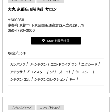
プレミアムドアーズ
コンセプトショップ
大丸 京都店 6階 時計サロン
〒6008511
京都府 京都市 下京区四条通高倉西入立売西町79
050-1790-3000
MAPを表示する
取扱ブランド
カンパノラ
/
ザ・シチズン
/
エコ・ドライブ ワン
/
エクシード
/
アテッサ
/
プロマスター
/
シリーズエイト
/
クロスシー
/
シチズン エル
/
シチズンコレクション
/
キー
/
プレミアムドアーズ
コンセプトショップ