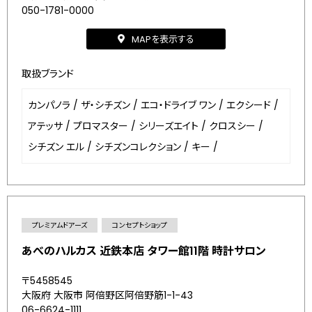
050-1781-0000
MAPを表示する
取扱ブランド
カンパノラ
/
ザ・シチズン
/
エコ・ドライブ ワン
/
エクシード
/
アテッサ
/
プロマスター
/
シリーズエイト
/
クロスシー
/
シチズン エル
/
シチズンコレクション
/
キー
/
プレミアムドアーズ
コンセプトショップ
あべのハルカス 近鉄本店 タワー館11階 時計サロン
〒5458545
大阪府 大阪市 阿倍野区阿倍野筋1-1-43
06-6624-1111