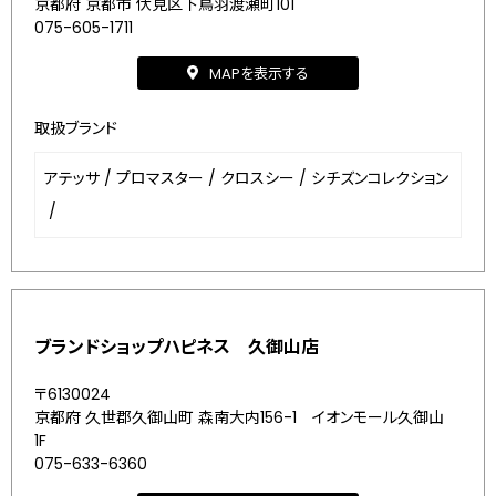
京都府 京都市 伏見区下鳥羽渡瀬町101
075-605-1711
MAPを表示する
取扱ブランド
アテッサ
/
プロマスター
/
クロスシー
/
シチズンコレクション
/
ブランドショップハピネス 久御山店
〒6130024
京都府 久世郡久御山町 森南大内156-1 イオンモール久御山
1F
075-633-6360