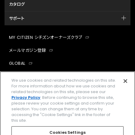
カタログ
サポート
MY CITIZEN シチズンオーナーズクラブ
メールマガジン登録
GLOBAL
facebook
instagram
twitter
yout
We use cookies and related technologies on this site.
For more information about how we use cookies and
related technologies on this site, please see our
Privacy Policy
. Before continuing to browse this site,
please review your cookie settings and confirm your
企業情報
ご利用規約
selection. You can change them at any time by
accessing the "Cookie Settings" link in the footer of
プライバシーポリシー
Cookies Settings
this site.
特定商取引法に基づく表示
Cookies Settings