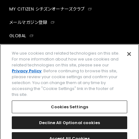
MY CITIZEN シチズンオーナーズクラブ
メールマガジン登録
GLOBAL
facebook
instagram
twitter
yout
We use cookies and related technologies on this site.
For more information about how we use cookies and
related technologies on this site, please see our
Privacy Policy
. Before continuing to browse this site,
please review your cookie settings and confirm your
企業情報
ご利用規約
selection. You can change them at any time by
accessing the "Cookie Settings" link in the footer of
プライバシーポリシー
Cookies Settings
this site.
特定商取引法に基づく表示
Cookies Settings
Amazon PayはAmazon.com, Inc.またはその関連会社の商標です。
楽天ペイは楽天株式会社の登録商標です。
Decline All Optional cookies
©
2026 CITIZEN WATCH CO., LTD.
Accept All Cookies