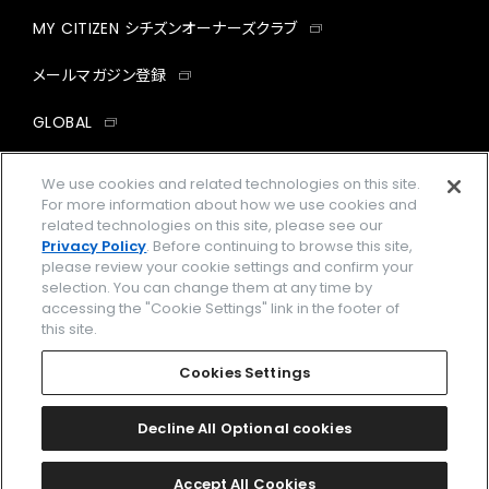
MY CITIZEN シチズンオーナーズクラブ
メールマガジン登録
GLOBAL
facebook
instagram
twitter
yout
We use cookies and related technologies on this site.
For more information about how we use cookies and
related technologies on this site, please see our
Privacy Policy
. Before continuing to browse this site,
please review your cookie settings and confirm your
企業情報
ご利用規約
selection. You can change them at any time by
accessing the "Cookie Settings" link in the footer of
プライバシーポリシー
Cookies Settings
this site.
特定商取引法に基づく表示
Cookies Settings
Amazon PayはAmazon.com, Inc.またはその関連会社の商標です。
楽天ペイは楽天株式会社の登録商標です。
Decline All Optional cookies
©
2026 CITIZEN WATCH CO., LTD.
Accept All Cookies