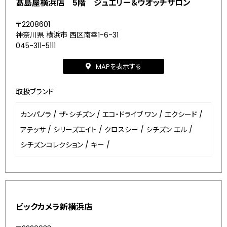
髙島屋横浜店 5階 ジュエリー＆ウオッチサロン
〒2208601
神奈川県 横浜市 西区南幸1-6-31
045-311-5111
MAPを表示する
取扱ブランド
カンパノラ
/
ザ・シチズン
/
エコ・ドライブ ワン
/
エクシード
/
アテッサ
/
シリーズエイト
/
クロスシー
/
シチズン エル
/
シチズンコレクション
/
キー
/
ビックカメラ新横浜店