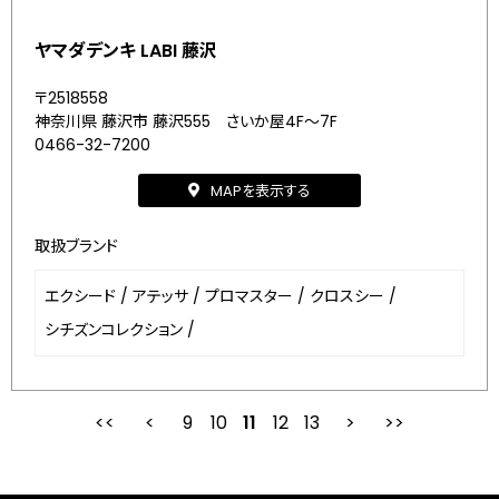
ヤマダデンキ LABI 藤沢
〒2518558
神奈川県 藤沢市 藤沢555 さいか屋4F～7F
0466-32-7200
MAPを表示する
取扱ブランド
エクシード
/
アテッサ
/
プロマスター
/
クロスシー
/
シチズンコレクション
/
9
10
最初
11
前
12
13
次