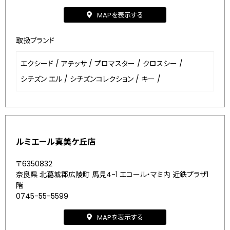
MAPを表示する
取扱ブランド
エクシード
/
アテッサ
/
プロマスター
/
クロスシー
/
シチズン エル
/
シチズンコレクション
/
キー
/
ルミエール真美ケ丘店
〒6350832
奈良県 北葛城郡広陵町 馬見4-1 エコール・マミ内 近鉄プラザ1
階
0745-55-5599
MAPを表示する