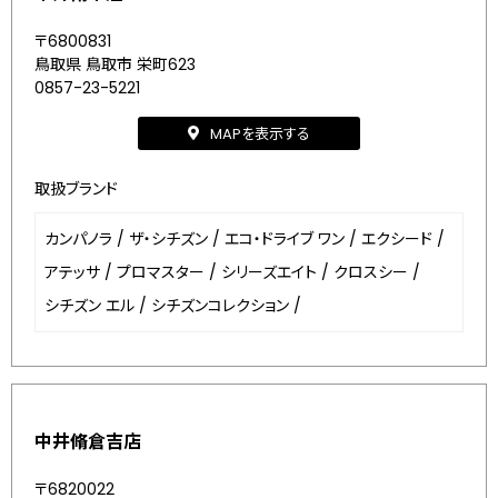
〒6800831
鳥取県 鳥取市 栄町623
0857-23-5221
MAPを表示する
取扱ブランド
カンパノラ
/
ザ・シチズン
/
エコ・ドライブ ワン
/
エクシード
/
アテッサ
/
プロマスター
/
シリーズエイト
/
クロスシー
/
シチズン エル
/
シチズンコレクション
/
中井脩倉吉店
〒6820022