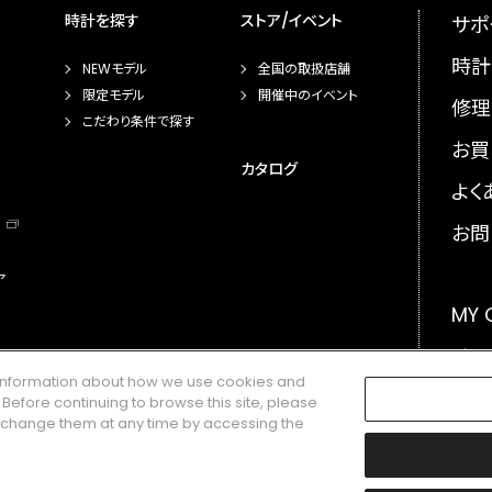
時計を探す
ストア/イベント
サポ
時計
NEWモデル
全国の取扱店舗
限定モデル
開催中のイベント
修理
こだわり条件で探す
お買
カタログ
よく
お問
ア
MY
メー
e information about how we use cookies and
GLO
. Before continuing to browse this site, please
n change them at any time by accessing the