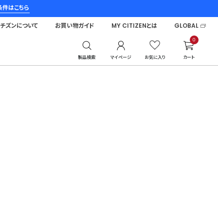
条件はこちら
シチズンについて
お買い物ガイド
MY CITIZENとは
GLOBAL
0
製品検索
マイページ
お気に入り
カート