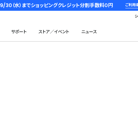
6/9/30（水）までショッピングクレジット分割手数料０円
ご利用
サポート
ストア／イベント
ニュース