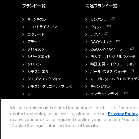
ブランド一覧
関連ブランド一覧
ザ・シチズン
カンパノラ
エコ・ドライブ ワン
ウィッカ
エクシード
レグノ
アテッサ
Q&Qウオッチ
プロマスター
Q&Qスマイルソーラー
シリーズエイト
法人向けオリジナルウオッチ
クロスシー
時計工房 マイクリエーション
シチズン エル
ポール・スミス ウォッチ
シチズンコレクション
マーガレット・ハウエル アイデ
シチズン クリエイティブ ラボ
チャンピオン
キー
インディペンデント
FTS（カスタマイズ腕時計）
We use cookies and related technologies on this site. For mor
related technologies on this site, please see our
Privacy Policy
review your cookie settings and confirm your selection. You ca
"Cookie Settings" link in the footer of this site.