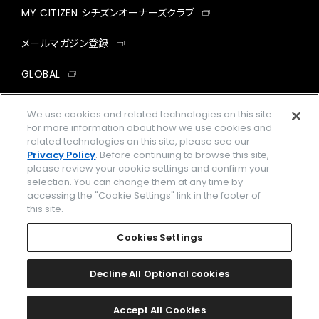
MY CITIZEN シチズンオーナーズクラブ
メールマガジン登録
GLOBAL
facebook
instagram
twitter
yout
We use cookies and related technologies on this site.
For more information about how we use cookies and
related technologies on this site, please see our
Privacy Policy
. Before continuing to browse this site,
please review your cookie settings and confirm your
企業情報
ご利用規約
selection. You can change them at any time by
accessing the "Cookie Settings" link in the footer of
プライバシーポリシー
Cookies Settings
this site.
特定商取引法に基づく表示
Cookies Settings
Amazon PayはAmazon.com, Inc.またはその関連会社の商標です。
楽天ペイは楽天株式会社の登録商標です。
Decline All Optional cookies
©
2026 CITIZEN WATCH CO., LTD.
Accept All Cookies