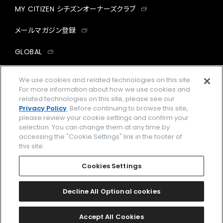
MY CITIZEN シチズンオーナーズクラブ
メールマガジン登録
GLOBAL
facebook
instagram
twitter
yout
We use cookies and related technologies on this site.
For more information about how we use cookies and
related technologies on this site, please see our
Privacy Policy
. Before continuing to browse this site,
please review your cookie settings and confirm your
企業情報
ご利用規約
selection. You can change them at any time by
accessing the "Cookie Settings" link in the footer of
プライバシーポリシー
Cookies Settings
this site.
特定商取引法に基づく表示
Cookies Settings
Amazon PayはAmazon.com, Inc.またはその関連会社の商標です。
楽天ペイは楽天株式会社の登録商標です。
Decline All Optional cookies
©
2026 CITIZEN WATCH CO., LTD.
Accept All Cookies