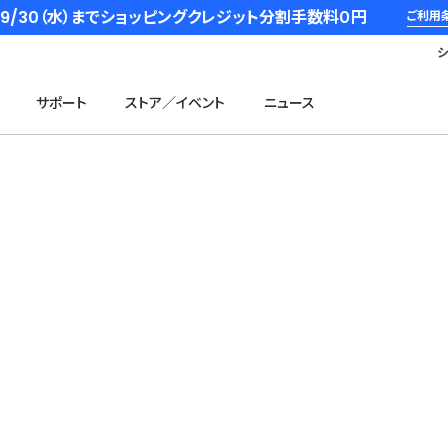
6/9/30（水）までショッピングクレジット分割手数料０円
ご利用
サポート
ストア／イベント
ニュース