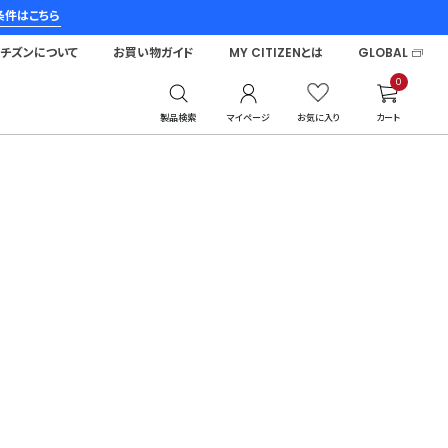
条件はこちら
シチズンについて
お買い物ガイド
MY CITIZENとは
GLOBAL
0
製品検索
マイページ
お気に入り
カート