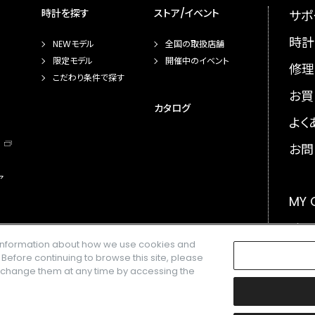
時計を探す
ストア/イベント
サポ
時計
NEWモデル
全国の取扱店舗
限定モデル
開催中のイベント
修理
こだわり条件で探す
お買
カタログ
よく
お問
ア
MY
メー
e information about how we use cookies and
GLO
. Before continuing to browse this site, please
n change them at any time by accessing the