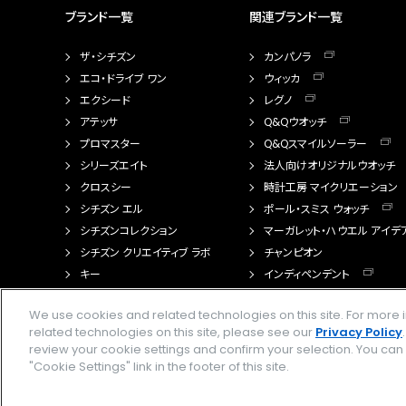
ブランド一覧
関連ブランド一覧
ザ・シチズン
カンパノラ
エコ・ドライブ ワン
ウィッカ
エクシード
レグノ
アテッサ
Q&Qウオッチ
プロマスター
Q&Qスマイルソーラー
シリーズエイト
法人向けオリジナルウオッチ
クロスシー
時計工房 マイクリエーション
シチズン エル
ポール・スミス ウォッチ
シチズンコレクション
マーガレット・ハウエル アイデ
シチズン クリエイティブ ラボ
チャンピオン
キー
インディペンデント
FTS（カスタマイズ腕時計）
We use cookies and related technologies on this site. For mor
related technologies on this site, please see our
Privacy Policy
review your cookie settings and confirm your selection. You ca
"Cookie Settings" link in the footer of this site.