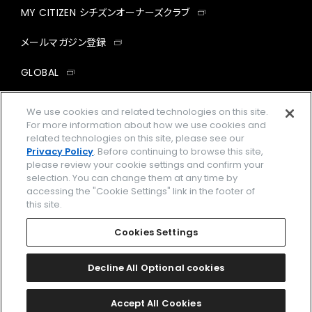
MY CITIZEN シチズンオーナーズクラブ
メールマガジン登録
GLOBAL
facebook
instagram
twitter
yout
We use cookies and related technologies on this site.
For more information about how we use cookies and
related technologies on this site, please see our
Privacy Policy
. Before continuing to browse this site,
please review your cookie settings and confirm your
企業情報
ご利用規約
selection. You can change them at any time by
accessing the "Cookie Settings" link in the footer of
プライバシーポリシー
Cookies Settings
this site.
特定商取引法に基づく表示
Cookies Settings
Amazon PayはAmazon.com, Inc.またはその関連会社の商標です。
楽天ペイは楽天株式会社の登録商標です。
Decline All Optional cookies
©
2026 CITIZEN WATCH CO., LTD.
Accept All Cookies