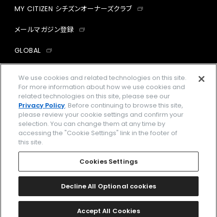
MY CITIZEN シチズンオーナーズクラブ
メールマガジン登録
GLOBAL
facebook
instagram
twitter
yout
We use cookies and related technologies on this site.
For more information about how we use cookies and
related technologies on this site, please see our
Privacy Policy
. Before continuing to browse this site,
please review your cookie settings and confirm your
企業情報
ご利用規約
selection. You can change them at any time by
accessing the "Cookie Settings" link in the footer of
プライバシーポリシー
Cookies Settings
this site.
特定商取引法に基づく表示
Cookies Settings
Amazon PayはAmazon.com, Inc.またはその関連会社の商標です。
楽天ペイは楽天株式会社の登録商標です。
Decline All Optional cookies
©
2026 CITIZEN WATCH CO., LTD.
Accept All Cookies