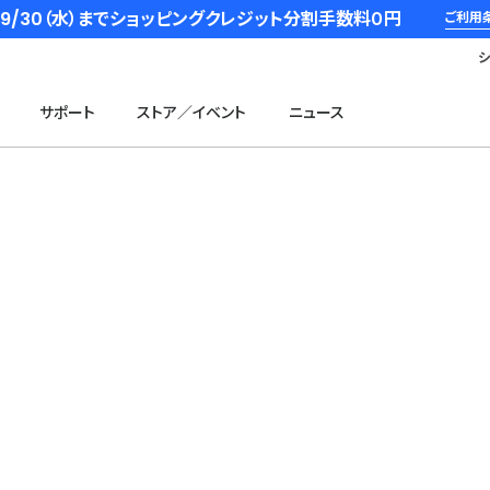
6/9/30（水）までショッピングクレジット分割手数料０円
ご利用
サポート
ストア／イベント
ニュース