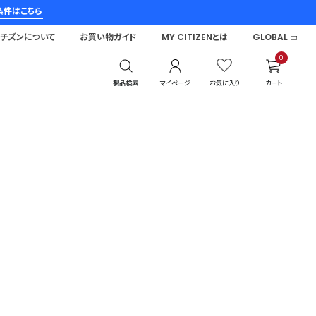
条件はこちら
シチズンについて
お買い物ガイド
MY CITIZENとは
GLOBAL
0
製品検索
マイページ
お気に入り
カート