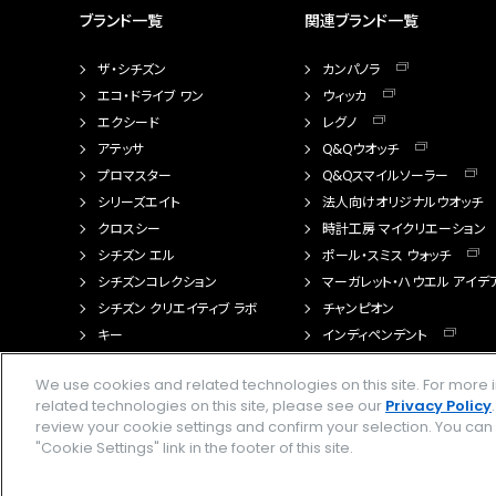
ブランド一覧
関連ブランド一覧
ザ・シチズン
カンパノラ
エコ・ドライブ ワン
ウィッカ
エクシード
レグノ
アテッサ
Q&Qウオッチ
プロマスター
Q&Qスマイルソーラー
シリーズエイト
法人向けオリジナルウオッチ
クロスシー
時計工房 マイクリエーション
シチズン エル
ポール・スミス ウォッチ
シチズンコレクション
マーガレット・ハウエル アイデ
シチズン クリエイティブ ラボ
チャンピオン
キー
インディペンデント
FTS（カスタマイズ腕時計）
We use cookies and related technologies on this site. For mor
related technologies on this site, please see our
Privacy Policy
review your cookie settings and confirm your selection. You ca
"Cookie Settings" link in the footer of this site.