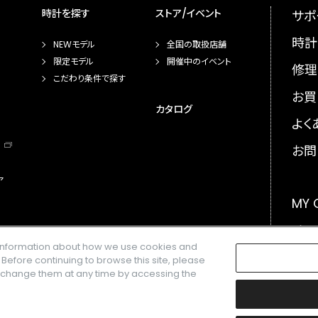
時計を探す
ストア/イベント
サポ
時計
NEWモデル
全国の取扱店舗
限定モデル
開催中のイベント
修理
こだわり条件で探す
お買
カタログ
よく
お問
ア
MY
メー
e information about how we use cookies and
GLO
. Before continuing to browse this site, please
n change them at any time by accessing the