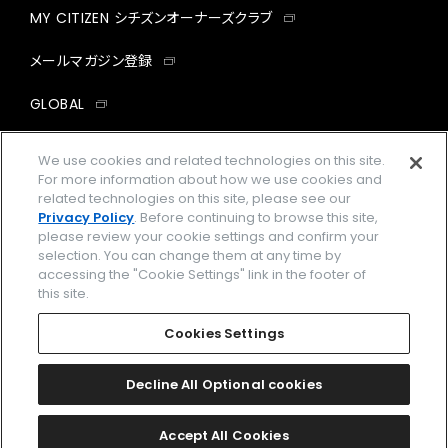
MY CITIZEN シチズンオーナーズクラブ
メールマガジン登録
GLOBAL
facebook
instagram
twitter
yout
We use cookies and related technologies on this site.
For more information about how we use cookies and
related technologies on this site, please see our
Privacy Policy
. Before continuing to browse this site,
please review your cookie settings and confirm your
企業情報
ご利用規約
selection. You can change them at any time by
accessing the "Cookie Settings" link in the footer of
プライバシーポリシー
Cookies Settings
this site.
特定商取引法に基づく表示
Cookies Settings
Amazon PayはAmazon.com, Inc.またはその関連会社の商標です。
楽天ペイは楽天株式会社の登録商標です。
Decline All Optional cookies
©
2026 CITIZEN WATCH CO., LTD.
Accept All Cookies