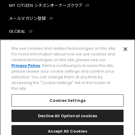
MY CITIZEN シチズンオーナーズクラブ
メールマガジン登録
GLOBAL
facebook
instagram
twitter
yout
We use cookies and related technologies on this site.
For more information about how we use cookies and
related technologies on this site, please see our
Privacy Policy
. Before continuing to browse this site,
please review your cookie settings and confirm your
企業情報
ご利用規約
selection. You can change them at any time by
accessing the "Cookie Settings" link in the footer of
プライバシーポリシー
Cookies Settings
this site.
特定商取引法に基づく表示
Cookies Settings
Amazon PayはAmazon.com, Inc.またはその関連会社の商標です。
楽天ペイは楽天株式会社の登録商標です。
Decline All Optional cookies
©
2026 CITIZEN WATCH CO., LTD.
Accept All Cookies