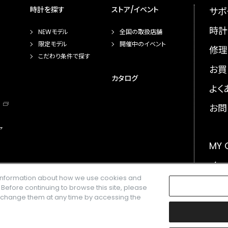
時計を探す
ストア/イベント
サポ
時計
NEWモデル
全国の取扱店舗
限定モデル
開催中のイベント
修理
こだわり条件で探す
お買
カタログ
よく
お問
ア
MY
メー
e information about how we use cookies and
GLO
. Before continuing to browse this site, please
n change them at any time by accessing the