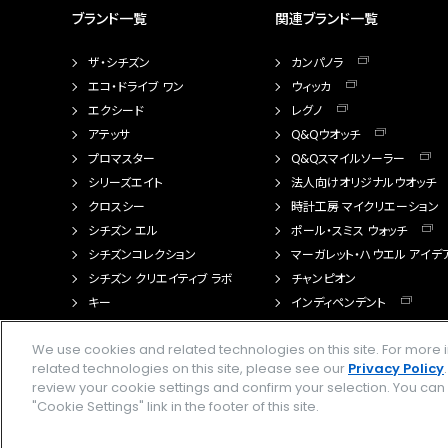
ブランド一覧
関連ブランド一覧
ザ・シチズン
カンパノラ
エコ・ドライブ ワン
ウィッカ
エクシード
レグノ
アテッサ
Q&Qウオッチ
プロマスター
Q&Qスマイルソーラー
シリーズエイト
法人向けオリジナルウオッチ
クロスシー
時計工房 マイクリエーション
シチズン エル
ポール・スミス ウォッチ
シチズンコレクション
マーガレット・ハウエル アイデ
シチズン クリエイティブ ラボ
チャンピオン
キー
インディペンデント
FTS（カスタマイズ腕時計）
We use cookies and related technologies on this site. For mor
related technologies on this site, please see our
Privacy Policy
review your cookie settings and confirm your selection. You ca
"Cookie Settings" link in the footer of this site.