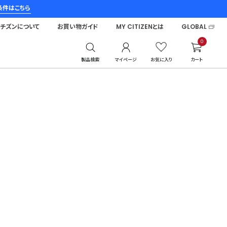
条件はこちら
シチズンについて
お買い物ガイド
MY CITIZENとは
GLOBAL
0
製品検索
マイページ
お気に入り
カート