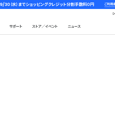
6/9/30（水）までショッピングクレジット分割手数料０円
ご利用
サポート
ストア／イベント
ニュース