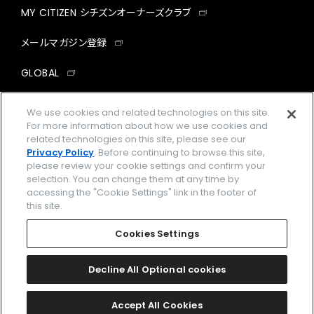
MY CITIZEN シチズンオーナーズクラブ
メールマガジン登録
GLOBAL
facebook
instagram
twitter
yout
We use cookies and related technologies on this site.
For more information about how we use cookies and
related technologies on this site, please see our
Privacy Policy
. Before continuing to browse this site,
please review your cookie settings and confirm your
企業情報
ご利用規約
selection. You can change them at any time by
accessing the "Cookie Settings" link in the footer of
プライバシーポリシー
Cookies Settings
this site.
特定商取引法に基づく表示
Cookies Settings
Amazon PayはAmazon.com, Inc.またはその関連会社の商標です。
楽天ペイは楽天株式会社の登録商標です。
Decline All Optional cookies
©
2026 CITIZEN WATCH CO., LTD.
Accept All Cookies