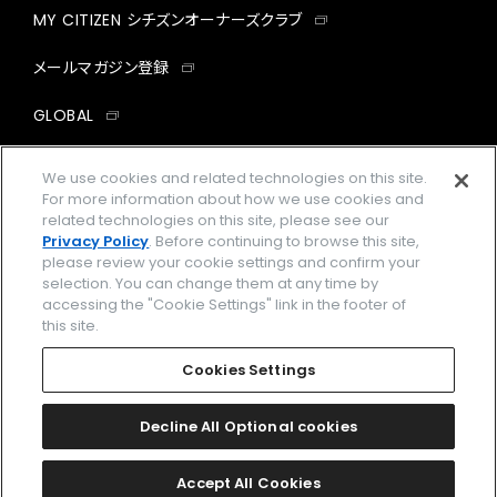
MY CITIZEN シチズンオーナーズクラブ
メールマガジン登録
GLOBAL
facebook
instagram
twitter
yout
We use cookies and related technologies on this site.
For more information about how we use cookies and
related technologies on this site, please see our
Privacy Policy
. Before continuing to browse this site,
please review your cookie settings and confirm your
企業情報
ご利用規約
selection. You can change them at any time by
accessing the "Cookie Settings" link in the footer of
プライバシーポリシー
Cookies Settings
this site.
特定商取引法に基づく表示
Cookies Settings
Amazon PayはAmazon.com, Inc.またはその関連会社の商標です。
楽天ペイは楽天株式会社の登録商標です。
Decline All Optional cookies
©
2026 CITIZEN WATCH CO., LTD.
Accept All Cookies