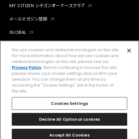
MY CITIZEN シチズンオーナーズクラブ
メールマガジン登録
GLOBAL
facebook
instagram
twitter
yout
We use cookies and related technologies on this site.
For more information about how we use cookies and
related technologies on this site, please see our
Privacy Policy
. Before continuing to browse this site,
please review your cookie settings and confirm your
企業情報
ご利用規約
selection. You can change them at any time by
accessing the "Cookie Settings" link in the footer of
プライバシーポリシー
Cookies Settings
this site.
特定商取引法に基づく表示
Cookies Settings
Amazon PayはAmazon.com, Inc.またはその関連会社の商標です。
楽天ペイは楽天株式会社の登録商標です。
Decline All Optional cookies
©
2026 CITIZEN WATCH CO., LTD.
Accept All Cookies