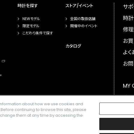
時計を探す
ストア/イベント
サポ
時計
NEWモデル
全国の取扱店舗
限定モデル
開催中のイベント
修理
こだわり条件で探す
お買
カタログ
よく
お問
ア
MY
メー
e information about how we use cookies and
GLO
. Before continuing to browse this site, please
n change them at any time by accessing the