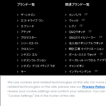
ブランド一覧
関連ブランド一覧
ザ・シチズン
カンパノラ
エコ・ドライブ ワン
ウィッカ
エクシード
レグノ
アテッサ
Q&Qウオッチ
プロマスター
Q&Qスマイルソーラー
シリーズエイト
法人向けオリジナルウオッチ
クロスシー
時計工房 マイクリエーション
シチズン エル
ポール・スミス ウォッチ
シチズンコレクション
マーガレット・ハウエル アイデ
シチズン クリエイティブ ラボ
チャンピオン
キー
インディペンデント
FTS（カスタマイズ腕時計）
We use cookies and related technologies on this site. For mor
related technologies on this site, please see our
Privacy Policy
review your cookie settings and confirm your selection. You ca
"Cookie Settings" link in the footer of this site.