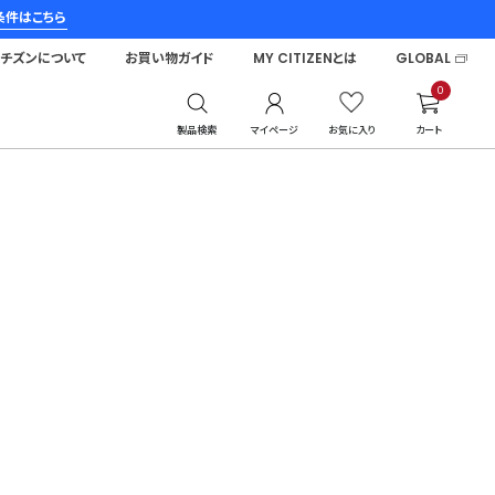
条件はこちら
シチズンについて
お買い物ガイド
MY CITIZENとは
GLOBAL
0
製品検索
マイページ
お気に入り
カート