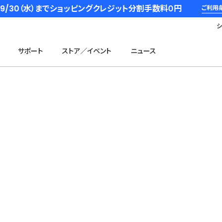
6/9/30（水）までショッピングクレジット分割手数料０円
ご利用
サポート
ストア／イベント
ニュース