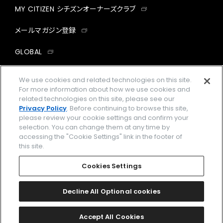
MY CITIZEN シチズンオーナーズクラブ
メールマガジン登録
GLOBAL
facebook
instagram
twitter
yout
We use cookies and related technologies on this site.
For more information about how we use cookies and
related technologies on this site, please see our
Privacy Policy
. Before continuing to browse this site,
please review your cookie settings and confirm your
企業情報
ご利用規約
selection. You can change them at any time by
accessing the "Cookie Settings" link in the footer of
プライバシーポリシー
Cookies Settings
this site.
特定商取引法に基づく表示
Cookies Settings
Amazon PayはAmazon.com, Inc.またはその関連会社の商標です。
楽天ペイは楽天株式会社の登録商標です。
Decline All Optional cookies
©
2026 CITIZEN WATCH CO., LTD.
Accept All Cookies