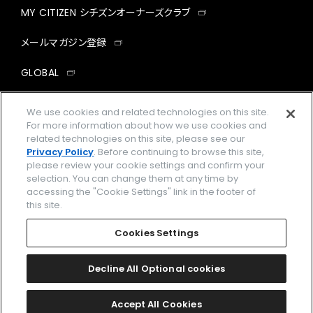
MY CITIZEN シチズンオーナーズクラブ
メールマガジン登録
GLOBAL
facebook
instagram
twitter
yout
We use cookies and related technologies on this site.
For more information about how we use cookies and
related technologies on this site, please see our
Privacy Policy
. Before continuing to browse this site,
please review your cookie settings and confirm your
企業情報
ご利用規約
selection. You can change them at any time by
accessing the "Cookie Settings" link in the footer of
プライバシーポリシー
Cookies Settings
this site.
特定商取引法に基づく表示
Cookies Settings
Amazon PayはAmazon.com, Inc.またはその関連会社の商標です。
楽天ペイは楽天株式会社の登録商標です。
Decline All Optional cookies
©
2026 CITIZEN WATCH CO., LTD.
Accept All Cookies