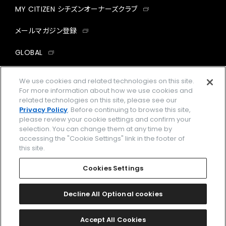
MY CITIZEN シチズンオーナーズクラブ
メールマガジン登録
GLOBAL
facebook
instagram
twitter
yout
We use cookies and related technologies on this site.
For more information about how we use cookies and
related technologies on this site, please see our
Privacy Policy
. Before continuing to browse this site,
please review your cookie settings and confirm your
企業情報
ご利用規約
selection. You can change them at any time by
accessing the "Cookie Settings" link in the footer of
プライバシーポリシー
Cookies Settings
this site.
特定商取引法に基づく表示
Cookies Settings
Amazon PayはAmazon.com, Inc.またはその関連会社の商標です。
楽天ペイは楽天株式会社の登録商標です。
Decline All Optional cookies
©
2026 CITIZEN WATCH CO., LTD.
Accept All Cookies