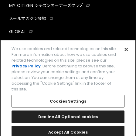
MY CITIZEN シチズンオーナーズクラブ
メールマガジン登録
GLOBAL
facebook
instagram
twitter
yout
We use cookies and related technologies on this site.
For more information about how we use cookies and
related technologies on this site, please see our
Privacy Policy
. Before continuing to browse this site,
please review your cookie settings and confirm your
企業情報
ご利用規約
selection. You can change them at any time by
accessing the "Cookie Settings" link in the footer of
プライバシーポリシー
Cookies Settings
this site.
特定商取引法に基づく表示
Cookies Settings
Amazon PayはAmazon.com, Inc.またはその関連会社の商標です。
楽天ペイは楽天株式会社の登録商標です。
Decline All Optional cookies
©
2026 CITIZEN WATCH CO., LTD.
Accept All Cookies