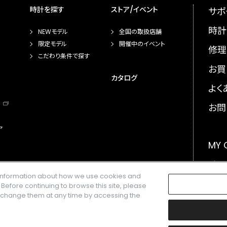
時計を探す
ストア/イベント
サポ
時計
NEWモデル
全国の取扱店舗
限定モデル
開催中のイベント
修理
こだわり条件で探す
お買
カタログ
よく
お問
ア
MY
メー
e information about how we use cookies and
GLO
. Before continuing to browse this site, please
n change them at any time by accessing the