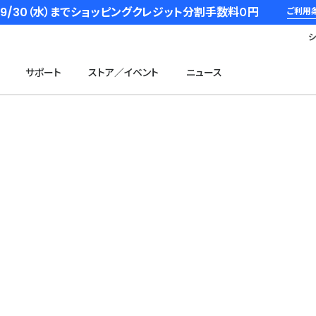
6/9/30（水）までショッピングクレジット分割手数料０円
ご利用
サポート
ストア／イベント
ニュース