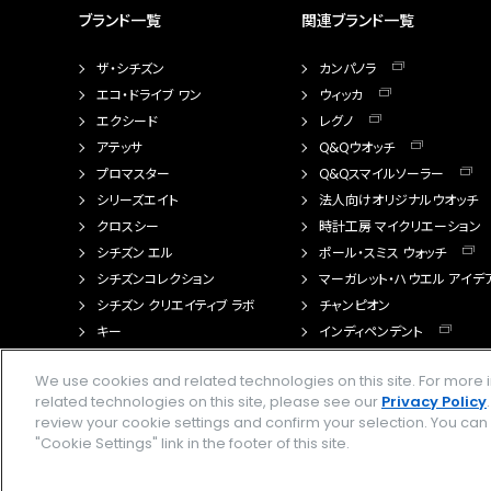
ブランド一覧
関連ブランド一覧
ザ・シチズン
カンパノラ
エコ・ドライブ ワン
ウィッカ
エクシード
レグノ
アテッサ
Q&Qウオッチ
プロマスター
Q&Qスマイルソーラー
シリーズエイト
法人向けオリジナルウオッチ
クロスシー
時計工房 マイクリエーション
シチズン エル
ポール・スミス ウォッチ
シチズンコレクション
マーガレット・ハウエル アイデ
シチズン クリエイティブ ラボ
チャンピオン
キー
インディペンデント
FTS（カスタマイズ腕時計）
We use cookies and related technologies on this site. For mor
related technologies on this site, please see our
Privacy Policy
review your cookie settings and confirm your selection. You ca
"Cookie Settings" link in the footer of this site.