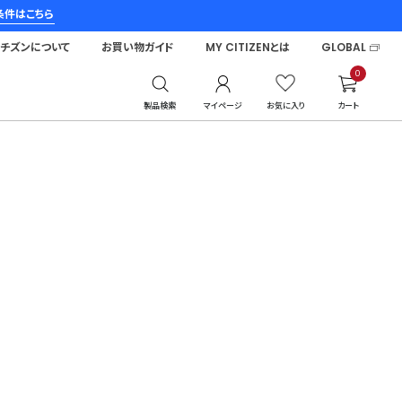
条件はこちら
シチズンについて
お買い物ガイド
MY CITIZENとは
GLOBAL
0
製品検索
マイページ
お気に入り
カート