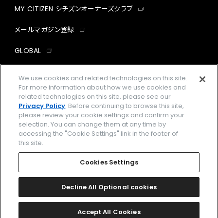
MY CITIZEN シチズンオーナーズクラブ
メールマガジン登録
GLOBAL
facebook
instagram
twitter
yout
We use cookies and related technologies on this site.
For more information about how we use cookies and
related technologies on this site, please see our
Privacy Policy
. Before continuing to browse this site,
please review your cookie settings and confirm your
企業情報
ご利用規約
selection. You can change them at any time by
accessing the "Cookie Settings" link in the footer of
プライバシーポリシー
Cookies Settings
this site.
特定商取引法に基づく表示
Cookies Settings
Amazon PayはAmazon.com, Inc.またはその関連会社の商標です。
楽天ペイは楽天株式会社の登録商標です。
Decline All Optional cookies
©
2026 CITIZEN WATCH CO., LTD.
Accept All Cookies