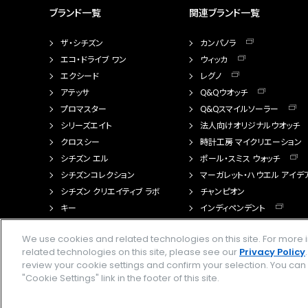
ブランド一覧
関連ブランド一覧
ザ・シチズン
カンパノラ
エコ・ドライブ ワン
ウィッカ
エクシード
レグノ
アテッサ
Q&Qウオッチ
プロマスター
Q&Qスマイルソーラー
シリーズエイト
法人向けオリジナルウオッチ
クロスシー
時計工房 マイクリエーション
シチズン エル
ポール・スミス ウォッチ
シチズンコレクション
マーガレット・ハウエル アイデ
シチズン クリエイティブ ラボ
チャンピオン
キー
インディペンデント
FTS（カスタマイズ腕時計）
We use cookies and related technologies on this site. For mor
related technologies on this site, please see our
Privacy Policy
review your cookie settings and confirm your selection. You ca
"Cookie Settings" link in the footer of this site.