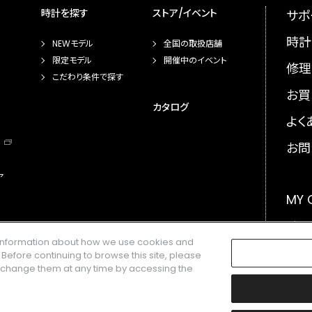
時計を探す
ストア/イベント
サポ
時計
NEWモデル
全国の取扱店舗
限定モデル
開催中のイベント
修理
こだわり条件で探す
お買
カタログ
よく
お問
ア
MY
メー
e information about how we use cookies and
GLO
. Before continuing to browse this site, please
n change them at any time by accessing the