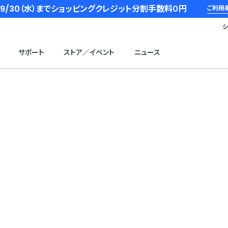
6/9/30（水）までショッピングクレジット分割手数料０円
ご利用
サポート
ストア／イベント
ニュース