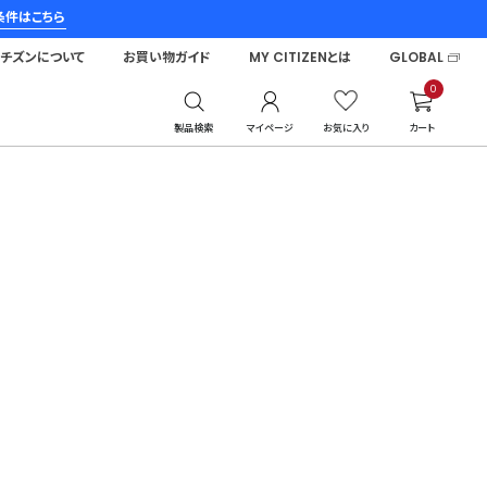
条件はこちら
シチズンについて
お買い物ガイド
MY CITIZENとは
GLOBAL
0
製品検索
マイページ
お気に入り
カート