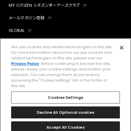
MY CITIZEN シチズンオーナーズクラブ
メールマガジン登録
GLOBAL
facebook
instagram
twitter
yout
We use cookies and related technologies on this site.
For more information about how we use cookies and
related technologies on this site, please see our
Privacy Policy
. Before continuing to browse this site,
please review your cookie settings and confirm your
企業情報
ご利用規約
selection. You can change them at any time by
accessing the "Cookie Settings" link in the footer of
プライバシーポリシー
Cookies Settings
this site.
特定商取引法に基づく表示
Cookies Settings
Amazon PayはAmazon.com, Inc.またはその関連会社の商標です。
楽天ペイは楽天株式会社の登録商標です。
Decline All Optional cookies
©
2026 CITIZEN WATCH CO., LTD.
Accept All Cookies