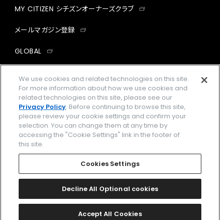
MY CITIZEN シチズンオーナーズクラブ
メールマガジン登録
GLOBAL
facebook
instagram
twitter
yout
We use cookies and related technologies on this site.
For more information about how we use cookies and
related technologies on this site, please see our
Privacy Policy
. Before continuing to browse this site,
please review your cookie settings and confirm your
企業情報
ご利用規約
selection. You can change them at any time by
accessing the "Cookie Settings" link in the footer of
プライバシーポリシー
Cookies Settings
this site.
特定商取引法に基づく表示
Cookies Settings
Amazon PayはAmazon.com, Inc.またはその関連会社の商標です。
楽天ペイは楽天株式会社の登録商標です。
Decline All Optional cookies
©
2026 CITIZEN WATCH CO., LTD.
Accept All Cookies