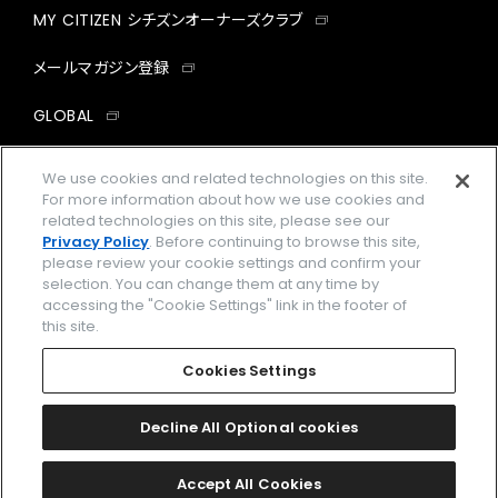
MY CITIZEN シチズンオーナーズクラブ
メールマガジン登録
GLOBAL
facebook
instagram
twitter
yout
We use cookies and related technologies on this site.
For more information about how we use cookies and
related technologies on this site, please see our
Privacy Policy
. Before continuing to browse this site,
please review your cookie settings and confirm your
企業情報
ご利用規約
selection. You can change them at any time by
accessing the "Cookie Settings" link in the footer of
プライバシーポリシー
Cookies Settings
this site.
特定商取引法に基づく表示
Cookies Settings
Amazon PayはAmazon.com, Inc.またはその関連会社の商標です。
楽天ペイは楽天株式会社の登録商標です。
Decline All Optional cookies
©
2026 CITIZEN WATCH CO., LTD.
Accept All Cookies