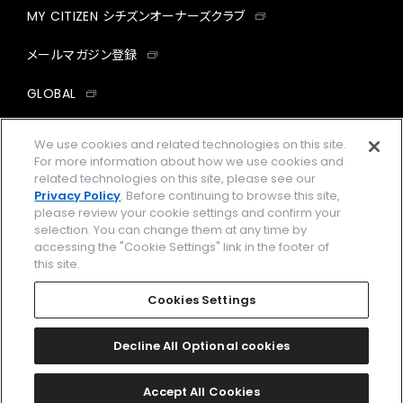
MY CITIZEN シチズンオーナーズクラブ
メールマガジン登録
GLOBAL
facebook
instagram
twitter
yout
We use cookies and related technologies on this site.
For more information about how we use cookies and
related technologies on this site, please see our
Privacy Policy
. Before continuing to browse this site,
please review your cookie settings and confirm your
企業情報
ご利用規約
selection. You can change them at any time by
accessing the "Cookie Settings" link in the footer of
プライバシーポリシー
Cookies Settings
this site.
特定商取引法に基づく表示
Cookies Settings
Amazon PayはAmazon.com, Inc.またはその関連会社の商標です。
楽天ペイは楽天株式会社の登録商標です。
Decline All Optional cookies
©
2026 CITIZEN WATCH CO., LTD.
Accept All Cookies