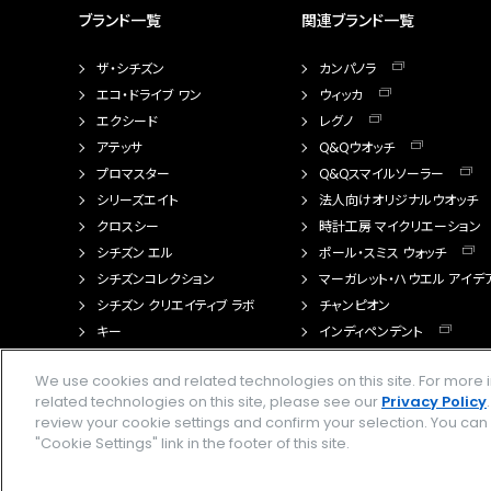
ブランド一覧
関連ブランド一覧
ザ・シチズン
カンパノラ
エコ・ドライブ ワン
ウィッカ
エクシード
レグノ
アテッサ
Q&Qウオッチ
プロマスター
Q&Qスマイルソーラー
シリーズエイト
法人向けオリジナルウオッチ
クロスシー
時計工房 マイクリエーション
シチズン エル
ポール・スミス ウォッチ
シチズンコレクション
マーガレット・ハウエル アイデ
シチズン クリエイティブ ラボ
チャンピオン
キー
インディペンデント
FTS（カスタマイズ腕時計）
We use cookies and related technologies on this site. For mor
related technologies on this site, please see our
Privacy Policy
review your cookie settings and confirm your selection. You ca
"Cookie Settings" link in the footer of this site.