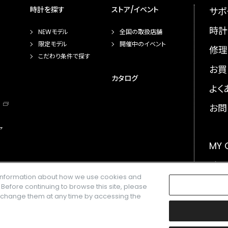
時計を探す
ストア/イベント
サポ
時計
NEWモデル
全国の取扱店舗
限定モデル
開催中のイベント
修理
こだわり条件で探す
お買
カタログ
よく
お問
ア
MY
メー
e information about how we use cookies and
GLO
. Before continuing to browse this site, please
n change them at any time by accessing the