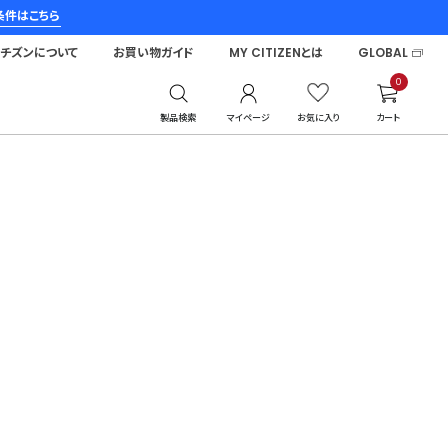
条件はこちら
シチズンについて
お買い物ガイド
MY CITIZENとは
GLOBAL
0
製品検索
マイページ
お気に入り
カート