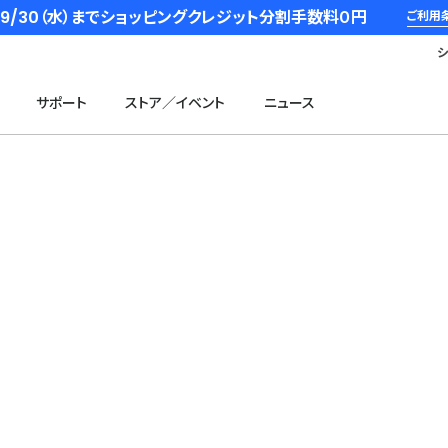
6/9/30（水）までショッピングクレジット分割手数料０円
ご利用
サポート
ストア／イベント
ニュース