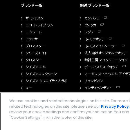
ブランド一覧
関連ブランド一覧
ザ・シチズン
カンパノラ
エコ・ドライブ ワン
ウィッカ
エクシード
レグノ
アテッサ
Q&Qウオッチ
プロマスター
Q&Qスマイルソーラー
シリーズエイト
法人向けオリジナルウオッチ
クロスシー
時計工房 マイクリエーション
シチズン エル
ポール・スミス ウォッチ
シチズンコレクション
マーガレット・ハウエル アイデ
シチズン クリエイティブ ラボ
チャンピオン
キー
インディペンデント
FTS（カスタマイズ腕時計）
We use cookies and related technologies on this site. For mor
related technologies on this site, please see our
Privacy Policy
review your cookie settings and confirm your selection. You ca
"Cookie Settings" link in the footer of this site.