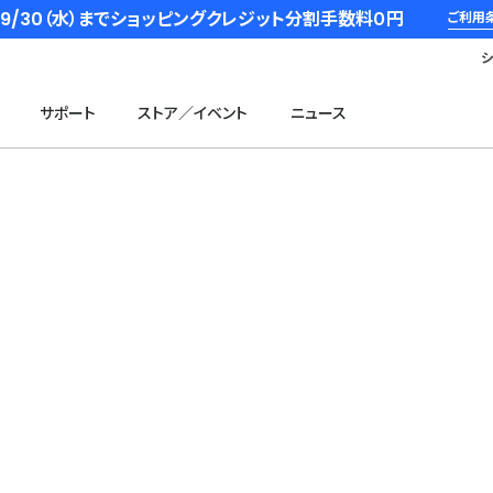
6/9/30（水）までショッピングクレジット分割手数料０円
ご利用
サポート
ストア／イベント
ニュース