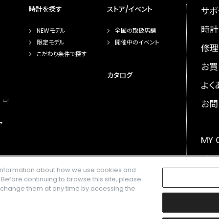
時計を探す
ストア/イベント
サポ
時計
NEWモデル
全国の取扱店舗
限定モデル
開催中のイベント
修理
こだわり条件で探す
お買
カタログ
よく
お問
ア
MY
メー
e information about how we use cookies and
GLO
. Before continuing to browse this site, please
n change them at any time by accessing the