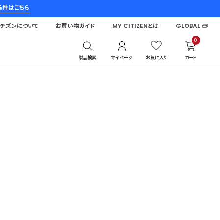
条件はこちら
シチズンについて
お買い物ガイド
MY CITIZENとは
GLOBAL
0
製品検索
マイページ
お気に入り
カート