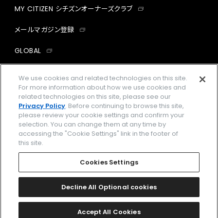
MY CITIZEN シチズンオーナーズクラブ
メールマガジン登録
GLOBAL
facebook
instagram
twitter
yout
We use cookies and related technologies on this site.
For more information about how we use cookies and
related technologies on this site, please see our
Privacy Policy
. Before continuing to browse this site,
please review your cookie settings and confirm your
企業情報
ご利用規約
selection. You can change them at any time by
accessing the "Cookie Settings" link in the footer of
プライバシーポリシー
Cookies Settings
this site.
特定商取引法に基づく表示
Cookies Settings
Amazon PayはAmazon.com, Inc.またはその関連会社の商標です。
楽天ペイは楽天株式会社の登録商標です。
Decline All Optional cookies
©
2026 CITIZEN WATCH CO., LTD.
Accept All Cookies