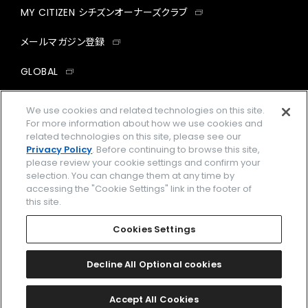
MY CITIZEN シチズンオーナーズクラブ
メールマガジン登録
GLOBAL
facebook
instagram
twitter
yout
We use cookies and related technologies on this site.
For more information about how we use cookies and
related technologies on this site, please see our
Privacy Policy
. Before continuing to browse this site,
please review your cookie settings and confirm your
企業情報
ご利用規約
selection. You can change them at any time by
accessing the "Cookie Settings" link in the footer of
プライバシーポリシー
Cookies Settings
this site.
特定商取引法に基づく表示
Cookies Settings
Amazon PayはAmazon.com, Inc.またはその関連会社の商標です。
楽天ペイは楽天株式会社の登録商標です。
Decline All Optional cookies
©
2026 CITIZEN WATCH CO., LTD.
Accept All Cookies