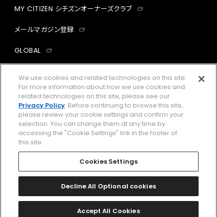
MY CITIZEN シチズンオーナーズクラブ
メールマガジン登録
GLOBAL
facebook
instagram
twitter
yout
We use cookies and related technologies on this site.
For more information about how we use cookies and
related technologies on this site, please see our
Privacy Policy
. Before continuing to browse this site,
please review your cookie settings and confirm your
企業情報
ご利用規約
selection. You can change them at any time by
accessing the "Cookie Settings" link in the footer of
プライバシーポリシー
Cookies Settings
this site.
特定商取引法に基づく表示
Cookies Settings
Amazon PayはAmazon.com, Inc.またはその関連会社の商標です。
楽天ペイは楽天株式会社の登録商標です。
Decline All Optional cookies
©
2026 CITIZEN WATCH CO., LTD.
Accept All Cookies