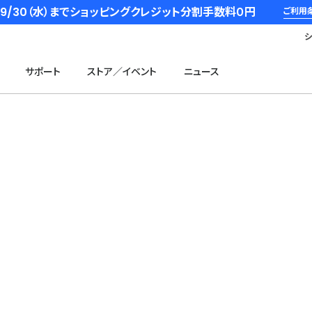
6/9/30（水）までショッピングクレジット分割手数料０円
ご利用
サポート
ストア／イベント
ニュース