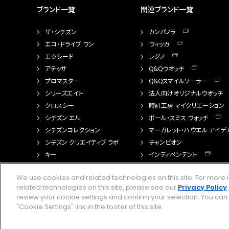
ブランド一覧
関連ブランド一覧
ザ・シチズン
カンパノラ
エコ・ドライブ ワン
ウィッカ
エクシード
レグノ
アテッサ
Q&Qウオッチ
プロマスター
Q&Qスマイルソーラー
シリーズエイト
法人向けオリジナルウオッチ
クロスシー
時計工房 マイクリエーション
シチズン エル
ポール・スミス ウォッチ
シチズンコレクション
マーガレット・ハウエル アイデ
シチズン クリエイティブ ラボ
チャンピオン
キー
インディペンデント
FTS（カスタマイズ腕時計）
We use cookies and related technologies on this site. For mor
related technologies on this site, please see our
Privacy Policy
review your cookie settings and confirm your selection. You ca
"Cookie Settings" link in the footer of this site.