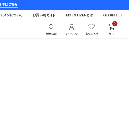
条件はこちら
シチズンについて
お買い物ガイド
MY CITIZENとは
GLOBAL
0
製品検索
マイページ
お気に入り
カート