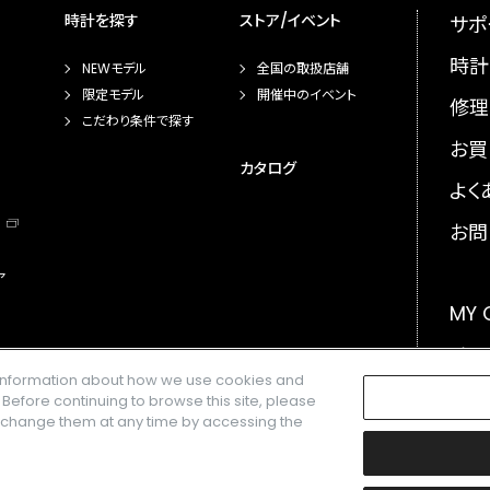
時計を探す
ストア/イベント
サポ
時計
NEWモデル
全国の取扱店舗
限定モデル
開催中のイベント
修理
こだわり条件で探す
お買
カタログ
よく
お問
ア
MY
メー
e information about how we use cookies and
GLO
. Before continuing to browse this site, please
n change them at any time by accessing the