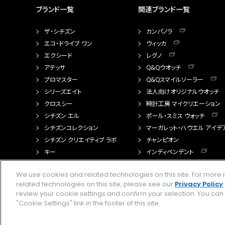
ブランド一覧
関連ブランド一覧
ザ・シチズン
カンパノラ
エコ・ドライブ ワン
ウィッカ
エクシード
レグノ
アテッサ
Q&Qウオッチ
プロマスター
Q&Qスマイルソーラー
シリーズエイト
法人向けオリジナルウオッチ
クロスシー
時計工房 マイクリエーション
シチズン エル
ポール・スミス ウォッチ
シチズンコレクション
マーガレット・ハウエル アイデ
シチズン クリエイティブ ラボ
チャンピオン
キー
インディペンデント
FTS（カスタマイズ腕時計）
We use cookies and related technologies on this site. For mor
related technologies on this site, please see our
Privacy Policy
review your cookie settings and confirm your selection. You ca
"Cookie Settings" link in the footer of this site.