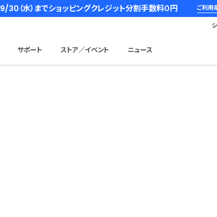
6/9/30（水）までショッピングクレジット分割手数料０円
ご利用
サポート
ストア／イベント
ニュース