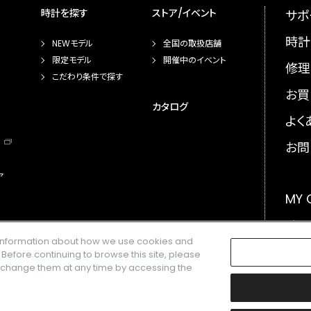
時計を探す
ストア/イベント
サポ
時計
NEWモデル
全国の取扱店舗
限定モデル
開催中のイベント
修理
こだわり条件で探す
お買
カタログ
よく
お問
ア
MY
メー
e information about how we use cookies and
GLO
. Before continuing to browse this site, please
n change them at any time by accessing the