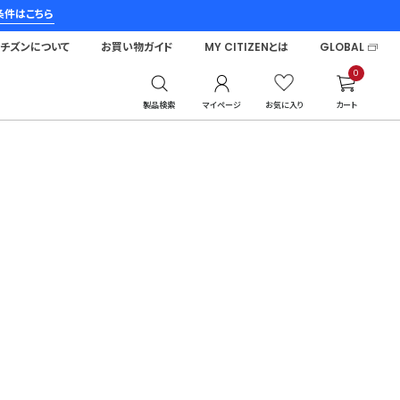
条件はこちら
シチズンについて
お買い物ガイド
MY CITIZENとは
GLOBAL
0
製品検索
マイページ
お気に入り
カート