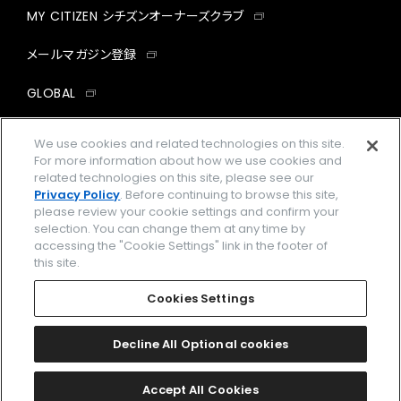
MY CITIZEN シチズンオーナーズクラブ
メールマガジン登録
GLOBAL
facebook
instagram
twitter
yout
We use cookies and related technologies on this site.
For more information about how we use cookies and
related technologies on this site, please see our
Privacy Policy
. Before continuing to browse this site,
please review your cookie settings and confirm your
企業情報
ご利用規約
selection. You can change them at any time by
accessing the "Cookie Settings" link in the footer of
プライバシーポリシー
Cookies Settings
this site.
特定商取引法に基づく表示
Cookies Settings
Amazon PayはAmazon.com, Inc.またはその関連会社の商標です。
楽天ペイは楽天株式会社の登録商標です。
Decline All Optional cookies
©
2026 CITIZEN WATCH CO., LTD.
Accept All Cookies