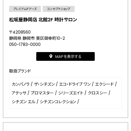
プレミアムドアーズ
コンセプトショップ
松坂屋静岡店 北館2F 時計サロン
〒4208560
静岡県 静岡市 葵区御幸町10-2
050-1783-0000
MAPを表示する
取扱ブランド
カンパノラ
/
ザ・シチズン
/
エコ・ドライブ ワン
/
エクシード
/
アテッサ
/
プロマスター
/
シリーズエイト
/
クロスシー
/
シチズン エル
/
シチズンコレクション
/