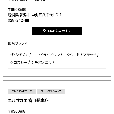
〒9508589
新潟県 新潟市 中央区八千代1-6-1
025-242-1111
MAPを表示する
取扱ブランド
ザ・シチズン
/
エコ・ドライブ ワン
/
エクシード
/
アテッサ
/
クロスシー
/
シチズン エル
/
プレミアムドアーズ
コンセプトショップ
エルサカエ 富山総本店
〒9300818