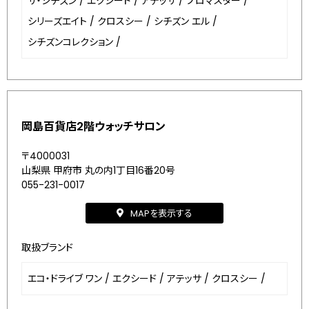
ザ・シチズン
/
エクシード
/
アテッサ
/
プロマスター
/
シリーズエイト
/
クロスシー
/
シチズン エル
/
シチズンコレクション
/
岡島百貨店2階ウォッチサロン
〒4000031
山梨県 甲府市 丸の内1丁目16番20号
055-231-0017
MAPを表示する
取扱ブランド
エコ・ドライブ ワン
/
エクシード
/
アテッサ
/
クロスシー
/