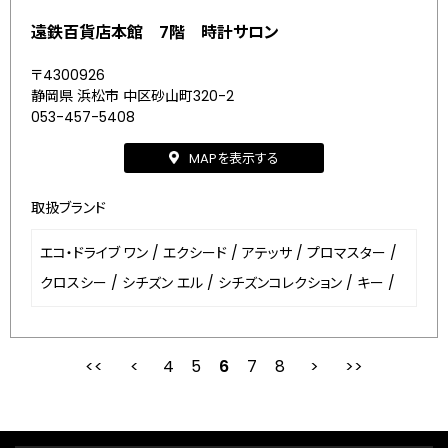
遠鉄百貨店本館 7階 時計サロン
〒4300926
静岡県 浜松市 中区砂山町320-2
053-457-5408
MAPを表示する
取扱ブランド
エコ・ドライブ ワン
/
エクシード
/
アテッサ
/
プロマスター
/
クロスシー
/
シチズン エル
/
シチズンコレクション
/
キー
/
4
5
最初
6
前
7
8
次