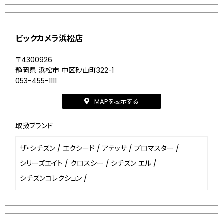
ビックカメラ浜松店
〒4300926
静岡県 浜松市 中区砂山町322-1
053-455-1111
MAPを表示する
取扱ブランド
ザ・シチズン
/
エクシード
/
アテッサ
/
プロマスター
/
シリーズエイト
/
クロスシー
/
シチズン エル
/
シチズンコレクション
/