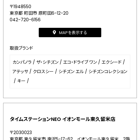
〒1948550
東京都 町田市 原町田6-12-20
042-720-6156
MAPを表示する
取扱ブランド
カンパノラ
/
ザ・シチズン
/
エコ・ドライブ ワン
/
エクシード
/
アテッサ
/
クロスシー
/
シチズン エル
/
シチズンコレクション
/
キー
/
タイムステーションNEO イオンモール東久留米店
〒2030023
東京都 東久留米市 南沢5-17-62 イオンモール東久留米 2階