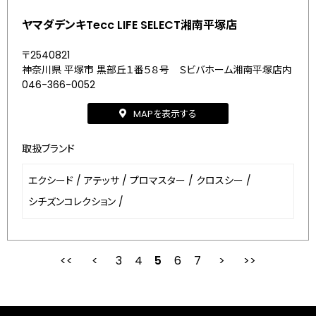
ヤマダデンキTecc LIFE SELECT湘南平塚店
〒2540821
神奈川県 平塚市 黒部丘１番５８号 Ｓビバホーム湘南平塚店内
046-366-0052
MAPを表示する
取扱ブランド
エクシード
/
アテッサ
/
プロマスター
/
クロスシー
/
シチズンコレクション
/
3
4
最初
5
前
6
7
次