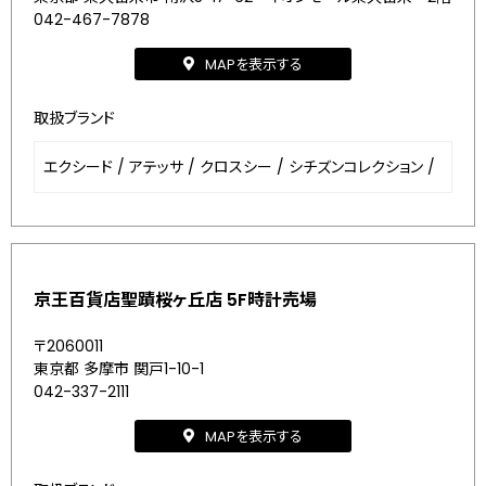
042-467-7878
MAPを表示する
取扱ブランド
エクシード
/
アテッサ
/
クロスシー
/
シチズンコレクション
/
京王百貨店聖蹟桜ヶ丘店 5F時計売場
〒2060011
東京都 多摩市 関戸1-10-1
042-337-2111
MAPを表示する