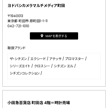
ヨドバシカメラマルチメディア町田
〒1940013
東京都 町田市 原町田1-1-11
042-721-1010
MAPを表示する
取扱ブランド
ザ・シチズン
/
エクシード
/
アテッサ
/
プロマスター
/
シリーズエイト
/
クロスシー
/
シチズン エル
/
シチズンコレクション
/
小田急百貨店 町田店 4階＝時計売場