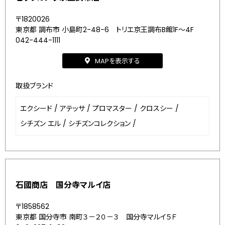
〒1820026
東京都 調布市 小島町2-48-6 トリエ京王調布B館1F～4F
042-444-1111
MAPを表示する
取扱ブランド
エクシード
/
アテッサ
/
プロマスター
/
クロスシー
/
シチズン エル
/
シチズンコレクション
/
石國商店 国分寺マルイ店
〒1858562
東京都 国分寺市 南町３－２０－３ 国分寺マルイ５Ｆ