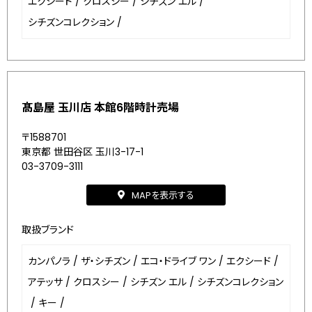
エクシード
/
クロスシー
/
シチズン エル
/
シチズンコレクション
/
髙島屋 玉川店 本館6階時計売場
〒1588701
東京都 世田谷区 玉川3-17-1
03-3709-3111
MAPを表示する
取扱ブランド
カンパノラ
/
ザ・シチズン
/
エコ・ドライブ ワン
/
エクシード
/
アテッサ
/
クロスシー
/
シチズン エル
/
シチズンコレクション
/
キー
/