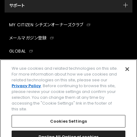
サポート
MY CITIZEN シチズンオーナーズクラブ
メールマガジン登録
GLOBAL
facebook
instagram
twitter
yout
We use cookies and related technologies on this site.
For more information about how we use cookies and
related technologies on this site, please see our
Privacy Policy
. Before continuing to browse this site,
please review your cookie settings and confirm your
企業情報
ご利用規約
selection. You can change them at any time by
accessing the "Cookie Settings" link in the footer of
プライバシーポリシー
Cookies Settings
this site.
特定商取引法に基づく表示
Cookies Settings
Amazon PayはAmazon.com, Inc.またはその関連会社の商標です。
楽天ペイは楽天株式会社の登録商標です。
Decline All Optional cookies