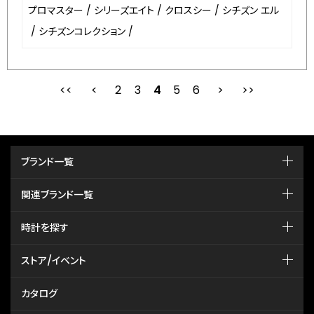
プロマスター
/
シリーズエイト
/
クロスシー
/
シチズン エル
/
シチズンコレクション
/
2
3
最初
4
前
5
6
次
ブランド一覧
関連ブランド一覧
時計を探す
ストア/イベント
カタログ