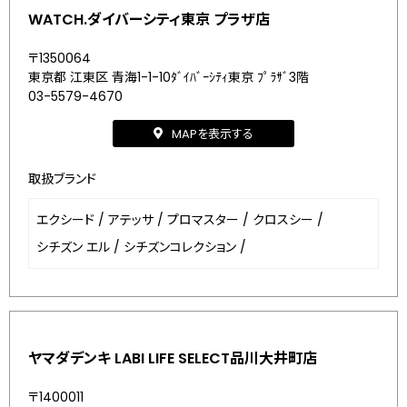
WATCH.ダイバーシティ東京 プラザ店
〒1350064
東京都 江東区 青海1-1-10ﾀﾞｲﾊﾞｰｼﾃｨ東京 ﾌﾟﾗｻﾞ3階
03-5579-4670
MAPを表示する
取扱ブランド
エクシード
/
アテッサ
/
プロマスター
/
クロスシー
/
シチズン エル
/
シチズンコレクション
/
ヤマダデンキ LABI LIFE SELECT品川大井町店
〒1400011