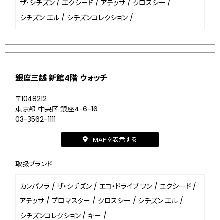
ザ・シチズン
/
エクシード
/
アテッサ
/
クロスシー
/
シチズン エル
/
シチズンコレクション
/
銀座三越 新館4階 ウォッチ
〒1048212
東京都 中央区 銀座4-6-16
03-3562-1111
MAPを表示する
取扱ブランド
カンパノラ
/
ザ・シチズン
/
エコ・ドライブ ワン
/
エクシード
/
アテッサ
/
プロマスター
/
クロスシー
/
シチズン エル
/
シチズンコレクション
/
キー
/