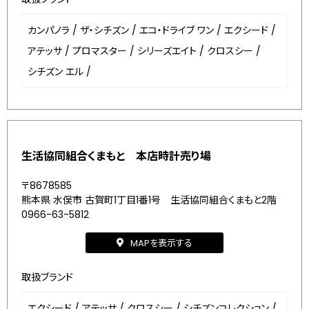
カンパノラ
/
ザ・シチズン
/
エコ・ドライブ ワン
/
エクシード
/
アテッサ
/
プロマスター
/
シリーズエイト
/
クロスシー
/
シチズン エル
/
生活協同組合くまもと 本店時計売り場
〒8678585
熊本県 水俣市 古賀町1丁目1番1号 生活協同組合くまもと2階
0966-63-5812
MAPを表示する
取扱ブランド
エクシード
/
アテッサ
/
クロスシー
/
シチズンコレクション
/