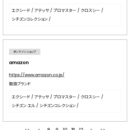
エクシード
/
アテッサ
/
プロマスター
/
クロスシー
/
シチズンコレクション
/
オンラインショップ
amazon
https://www.amazon.co.jp/
取扱ブランド
エクシード
/
アテッサ
/
プロマスター
/
クロスシー
/
シチズン エル
/
シチズンコレクション
/
8
9
最初
10
前
11
12
次