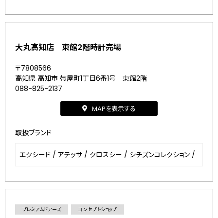
大丸高知店 東館2階時計売場
〒7808566
高知県 高知市 帯屋町1丁目6番1号 東館2階
088-825-2137
MAPを表示する
取扱ブランド
エクシード
/
アテッサ
/
クロスシー
/
シチズンコレクション
/
プレミアムドアーズ
コンセプトショップ