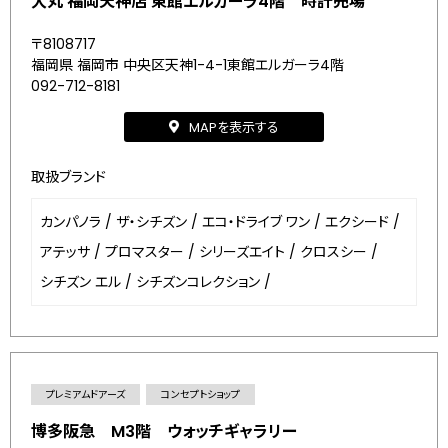
大丸 福岡天神店 東館エルガーラ4階 時計売場
〒8108717
福岡県 福岡市 中央区天神1-4-1東館エルガーラ4階
092-712-8181
MAPを表示する
取扱ブランド
カンパノラ
/
ザ・シチズン
/
エコ・ドライブ ワン
/
エクシード
/
アテッサ
/
プロマスター
/
シリーズエイト
/
クロスシー
/
シチズン エル
/
シチズンコレクション
/
プレミアムドアーズ
コンセプトショップ
博多阪急 M3階 ウォッチギャラリー