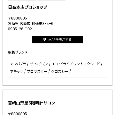
日髙本店プロショップ
〒8800805
宮崎県 宮崎市 橘通東3-4-6
0985-26-1102
MAPを表示する
取扱ブランド
カンパノラ
/
ザ・シチズン
/
エコ・ドライブ ワン
/
エクシード
/
アテッサ
/
プロマスター
/
クロスシー
/
宮崎山形屋5階時計サロン
〒8800805