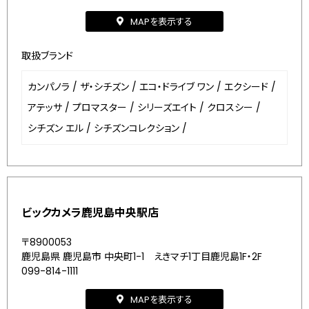
MAPを表示する
取扱ブランド
カンパノラ
/
ザ・シチズン
/
エコ・ドライブ ワン
/
エクシード
/
アテッサ
/
プロマスター
/
シリーズエイト
/
クロスシー
/
シチズン エル
/
シチズンコレクション
/
ビックカメラ鹿児島中央駅店
〒8900053
鹿児島県 鹿児島市 中央町1-1 えきマチ1丁目鹿児島1F・2F
099-814-1111
MAPを表示する