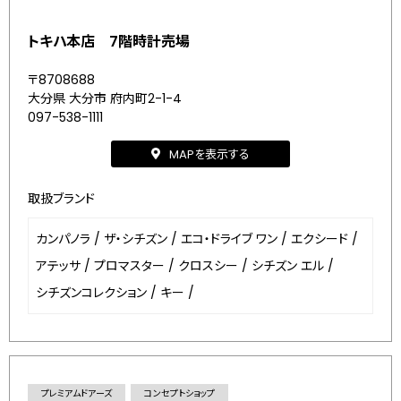
トキハ本店 7階時計売場
〒8708688
大分県 大分市 府内町2-1-4
097-538-1111
MAPを表示する
取扱ブランド
カンパノラ
/
ザ・シチズン
/
エコ・ドライブ ワン
/
エクシード
/
アテッサ
/
プロマスター
/
クロスシー
/
シチズン エル
/
シチズンコレクション
/
キー
/
プレミアムドアーズ
コンセプトショップ